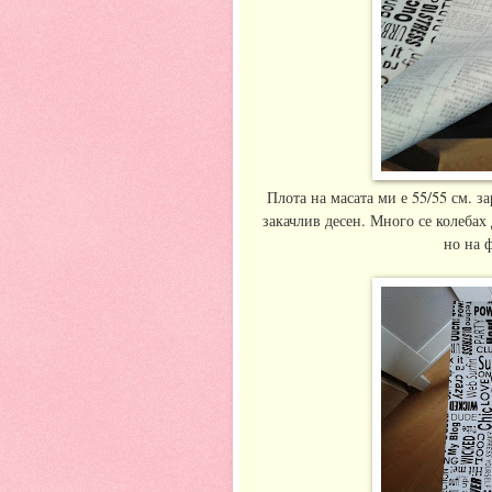
Плота на масата ми е 55/55 см. з
закачлив десен. Много се колебах
но на 