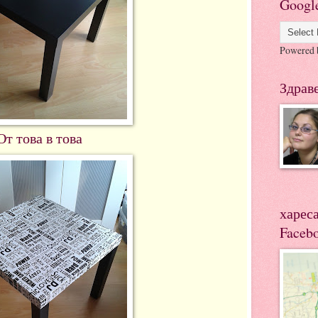
Google
Powered
Здрав
От това в това
харес
Faceb