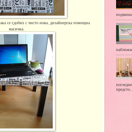
подмина 
Така се сдобих с чисто нова, дизайнерска помощна
масичка.
наближав
погледне
предсто..