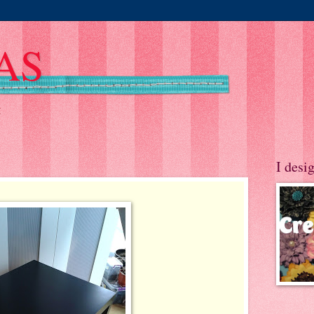
EAS
и
I desi