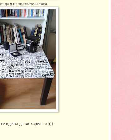
е да я използвате и така.
се идеята да ви хареса. :о)))