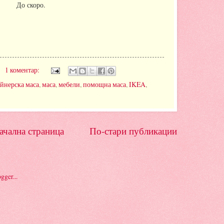
До скоро.
1 коментар:
йнерска маса
,
маса
,
мебели
,
помощна маса
,
IKEA
,
ачална страница
По-стари публикации