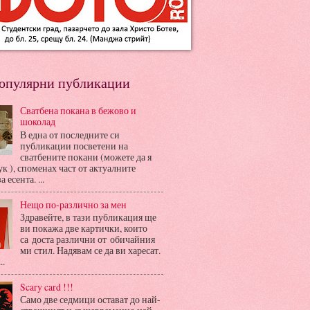
опулярни публикации
Сватбена покана в бежово и
шоколад
В една от последните си
публикации посветени на
сватбените покани (можете да я
ук ), споменах част от актуалните
 есента. ...
Нещо по-различно за мен
Здравейте, в тази публикация ще
ви покажа две картички, които
са доста различни от обичайния
ми стил. Надявам се да ви харесат.
..
Scary card !!!
Само две седмици остават до най-