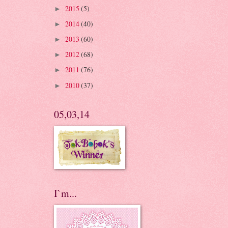
2015
(5)
►
2014
(40)
►
2013
(60)
►
2012
(68)
►
2011
(76)
►
2010
(37)
►
05,03,14
I`m...