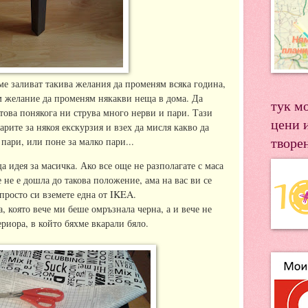
ме заливат такива желания да променям всяка година,
м желание да променям някакви неща в дома. Да
тук м
това понякога ни струва много нерви и пари. Тази
цени 
рите за някоя екскурзия и взех да мисля какво да
творе
пари, или поне за малко пари...
 идея за масичка. Ако все още не разполагате с маса
 не е дошла до такова положение, ама на вас ви се
 просто си вземете една от IKEA.
, която вече ми беше омръзнала черна, а и вече не
риора, в който бяхме вкарали бяло.