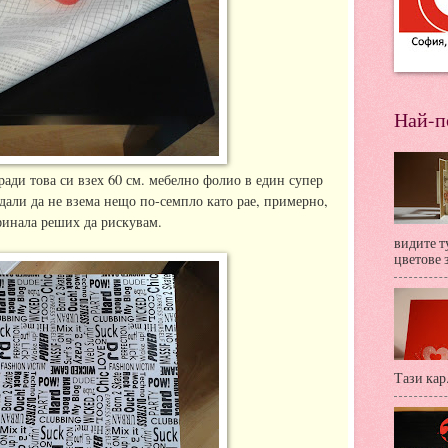
Най-п
аради това си взех 60 см. мебелно фолио в един супер
 дали да не взема нещо по-семпло като рае, примерно,
финала реших да рискувам.
видите т
цветове за
Тази кар.