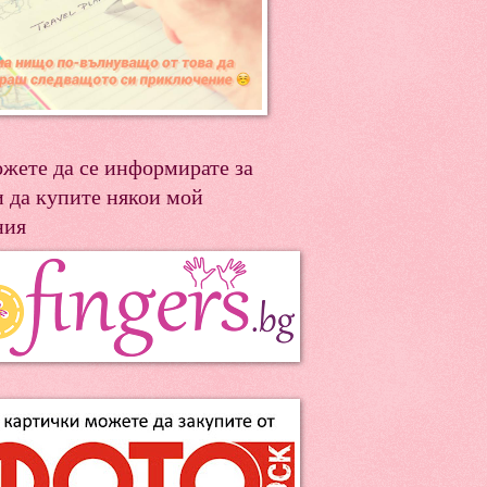
ожете да се информирате за
и да купите някои мой
ния