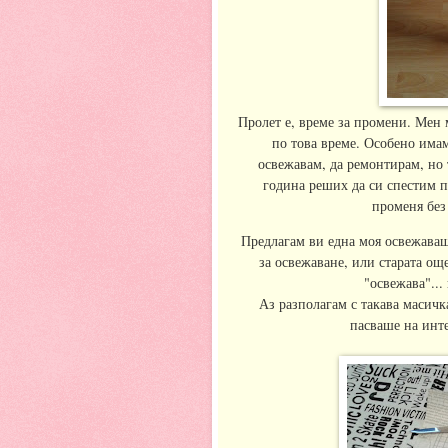
Пролет е, време за промени. Мен 
по това време. Особено има
освежавам, да ремонтирам, но 
година реших да си спестим па
променя без 
Предлагам ви една моя освежаваща
за освежаване, или старата още
"освежава"...
Аз разполагам с такава масичка
пасваше на инте