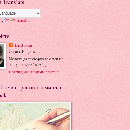
 Translate
 by
Translate
ейте
Hristovica
София, Bulgaria
Можете да се свържете с мен на:
adi_yankova(@)abv.bg
Преглед на целия ми профил
айте и страницата ми във
ook