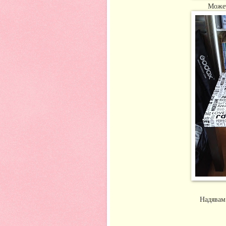
Может
Надявам 