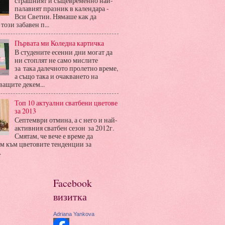
страшният и същевременно най-
палавият празник в календара -
Вси Светии. Нямаше как да
този забавен п...
Първата ми Коледна картичка
В студените есенни дни могат да
ни стоплят не само мислите
за така далечното пролетно време,
а също така и очакването на
ащите декем...
Топ 10 актуални сватбени цветове
за 2013
Септември отмина, а с него и най-
активния сватбен сезон за 2012г.
Смятам, че вече е време да
м към цветовите тенденции за
.
Facebook
визитка
Adriana Yankova