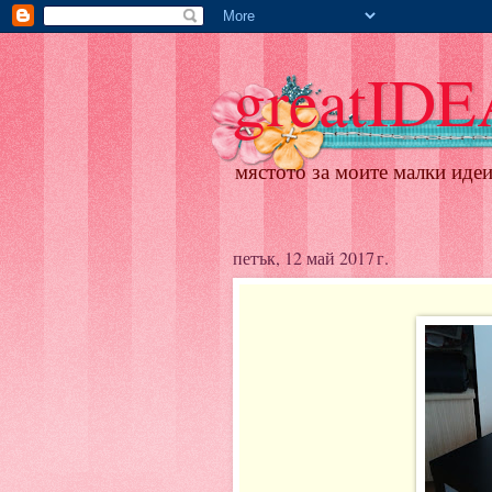
greatID
мястото за моите малки иде
петък, 12 май 2017 г.